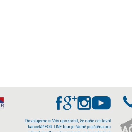
Dovolujeme si Vás upozornit, že naše cestovní
kancelář FOR-LINE tour je řádně pojištěna pro