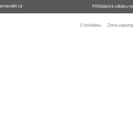
ancavallo.cz
Přihlášení k odběru n
O středisku
Zimní zájezd